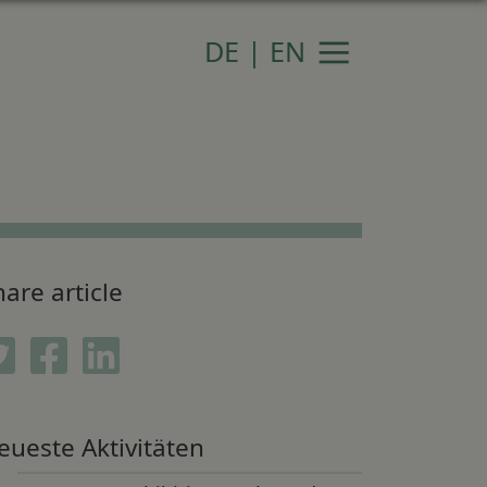
DE
|
EN
Navigation
are article
Twitter
Facebook
Linkedin
eueste Aktivitäten