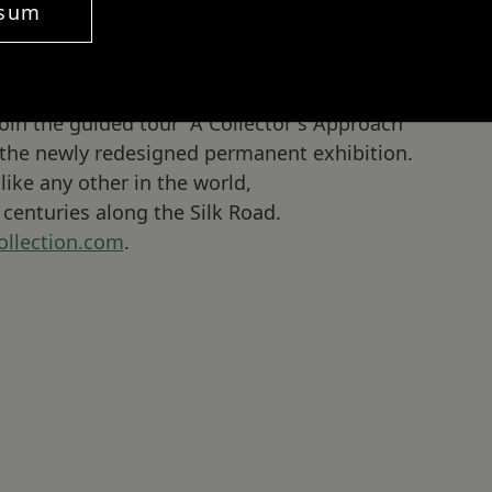
ssum
brated in Germany on May 17, 2026.
a divided world.”
oin the guided tour “A Collector´s Approach
 the newly redesigned permanent exhibition.
like any other in the world,
centuries along the Silk Road.
ollection.com
.