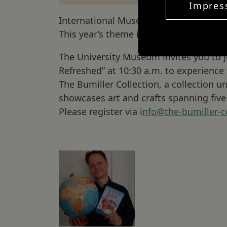
Impre
International Museum Day will be cele
This year’s theme is “Museums uniting 
The University Museum invites you to j
Refreshed” at 10:30 a.m. to experience
The Bumiller Collection, a collection un
showcases art and crafts spanning five 
Please register via
i
nfo@the-bumiller-c