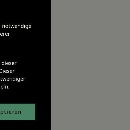
ch notwendige
erer
 dieser
Dieser
notwendiger
ein.
ptieren