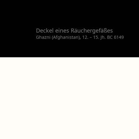
Deckel eines Räuchergefäßes
Ghazni (Afghanistan), 12. – 15. Jh. BC 6149
Die
Bumiller Collection
wurde 
frühislamischer Metallkunst au
eine Auswahl an Manuskripten, 
zeigen die technischen und kü
Das Museum
Die Sammlun