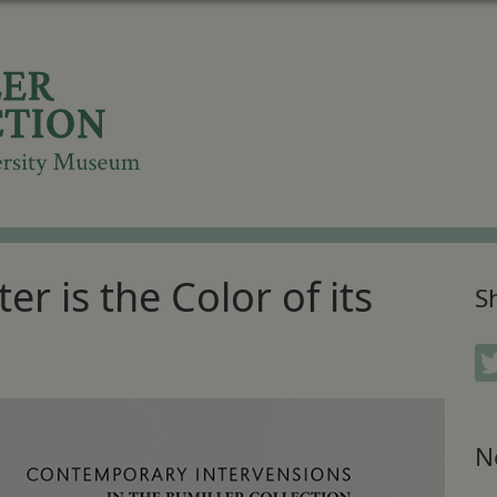
er is the Color of its
Sh
N