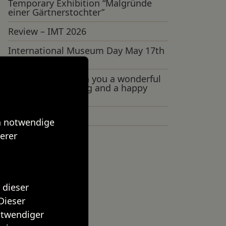
Temporary Exhibition “Malgründe
einer Gärtnerstochter”
Review – IMT 2026
International Museum Day May 17th
2026
Nowruz — we wish you a wonderful
beginning of spring and a happy
Persian New Year!
Before – After
ch notwendige
erer
All activities
 dieser
Dieser
notwendiger