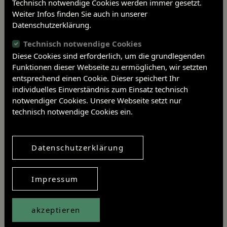
Technisch notwendige Cookies werden immer gesetzt.
specimen.
Weiter Infos finden Sie auch in unserer
The cauldron could be stored
Datenschutzerklärung.
by hanging it from a ring. This
Technisch notwendige Cookies
allowed the motif on the
outside, which covers the
Diese Cookies sind erforderlich, um die grundlegenden
sides and bottom, to be
Funktionen dieser Webseite zu ermöglichen, wir setzten
shown to its full advantage.
entsprechend einen Cookie. Dieser speichert Ihr
individuelles Einverständnis zum Einsatz technisch
notwendiger Cookies. Unsere Webseite setzt nur
Post
Previous article
technisch notwendige Cookies ein.
navigation
Next article
Datenschutzerklärung
Share article
Twitter
Facebook
Linkedin
Impressum
akzeptieren
Neueste Aktivitäten