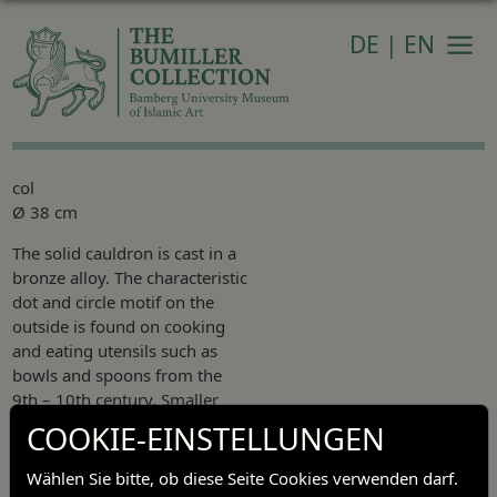
DE
|
EN
Navi
col
Ø 38 cm
The solid cauldron is cast in a
bronze alloy. The characteristic
dot and circle motif on the
outside is found on cooking
and eating utensils such as
bowls and spoons from the
9th – 10th century. Smaller
bowls, also made of cast
COOKIE-EINSTELLUNGEN
bronze, are known from
Nishapur. The size of the
Wählen Sie bitte, ob diese Seite Cookies verwenden darf.
cauldron makes it a rare