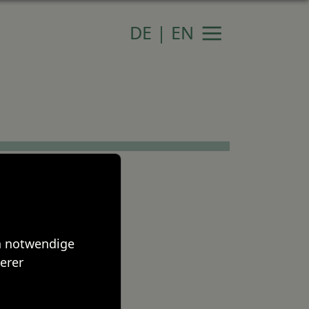
DE
|
EN
Navigation
ch notwendige
erer