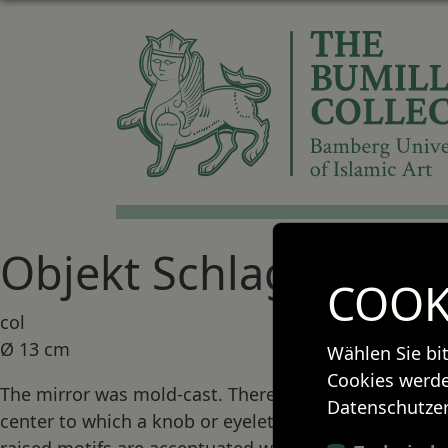
Objekt Schlagworte:
COOK
col
Ø 13 cm
Wählen Sie bi
Cookies werde
The mirror was mold-cast. There is a hole in the
Datenschutzer
center to which a knob or eyelet was attached. The
raised motifs are accentuated with engravings.