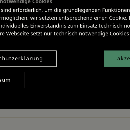
 notwendige Cookies
 sind erforderlich, um die grundlegenden Funktionen
rmöglichen, wir setzten entsprechend einen Cookie. 
individuelles Einverständnis zum Einsatz technisch 
re Webseite setzt nur technisch notwendige Cookies 
chutzerklärung
akze
tochter”
ssum
 spring and a happy Persian New Year!