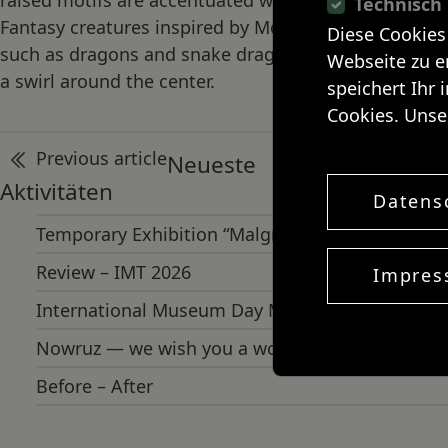
Technisch
Fantasy creatures inspired by Mongolian motifs,
Diese Cookies
such as dragons and snake dragons, are grouped in
Webseite zu e
a swirl around the center.
speichert Ihr 
Cookies. Unse
Post
Previous article
Next article
Neueste
navigation
Aktivitäten
Datens
Temporary Exhibition “Malgründe einer Gärtners
Review – IMT 2026
Impre
International Museum Day May 17th 2026
Nowruz — we wish you a wonderful beginning of
Before – After