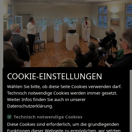
COOKIE-EINSTELLUNGEN
Anschließend präsentierte die Kuratorin Dr. Verena Daiber
das überarbeitete Konzept
Wählen Sie bitte, ob diese Seite Cookies verwenden darf.
des Universitätsmuseums und die neu gestaltete
Technisch notwendige Cookies werden immer gesetzt.
Dauerausstellung.
Weiter Infos finden Sie auch in unserer
Für die musikalische Umrahmung des Abends sorgte Hadi
Datenschutzerklärung.
Alizadeh mit traditionellen
und modernen Stücken auf klassisch persischen Trommeln.
Technisch notwendige Cookies
Diese Cookies sind erforderlich, um die grundlegenden
Funktionen dieser Webseite zu ermöglichen, wir setzten