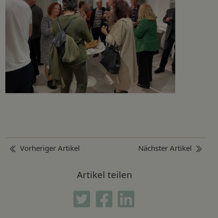
Beitragsnavigation
Vorheriger Artikel
Nächster Artikel
Artikel teilen
Twitter
Facebook
Linkedin