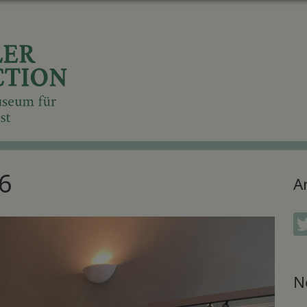
6
Ar
N