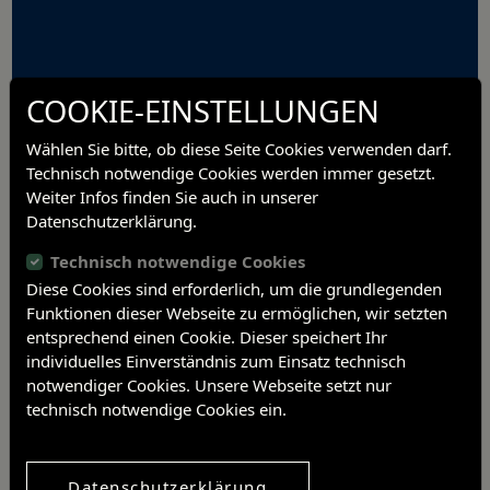
COOKIE-EINSTELLUNGEN
Do 18. 04. 2024, 16.30 – 18:00 Uhr
Das Haus „Zum Benedikt“
Wählen Sie bitte, ob diese Seite Cookies verwenden darf.
Ein Wohn- und Geschäftshaus „in der Au“
Technisch notwendige Cookies werden immer gesetzt.
Weiter Infos finden Sie auch in unserer
Datenschutzerklärung.
Fr. 06. 06. 2024, 17 – 18:30 Uhr
Technisch notwendige Cookies
Führung durch die Sammlung
Diese Cookies sind erforderlich, um die grundlegenden
– entfällt –
Funktionen dieser Webseite zu ermöglichen, wir setzten
entsprechend einen Cookie. Dieser speichert Ihr
individuelles Einverständnis zum Einsatz technisch
notwendiger Cookies. Unsere Webseite setzt nur
technisch notwendige Cookies ein.
Zum Programm der VHS
Datenschutzerklärung