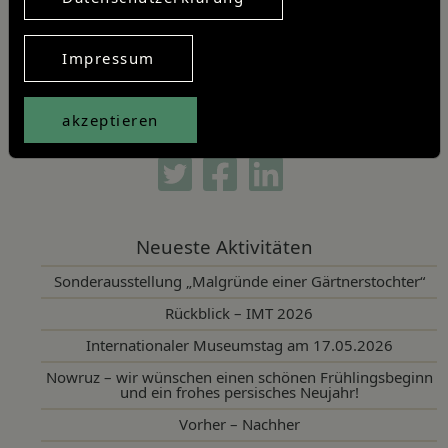
Beitragsnavigation
Impressum
Vorheriger Artikel
Nächster Artikel
akzeptieren
Artikel teilen
Twitter
Facebook
Linkedin
Neueste Aktivitäten
Sonderausstellung „Malgründe einer Gärtnerstochter“
Rückblick – IMT 2026
Internationaler Museumstag am 17.05.2026
Nowruz – wir wünschen einen schönen Frühlingsbeginn
und ein frohes persisches Neujahr!
Vorher – Nachher