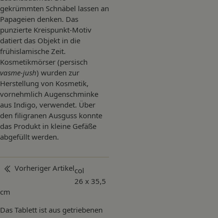
gekrümmten Schnäbel lassen an
Papageien denken. Das
punzierte Kreispunkt-Motiv
datiert das Objekt in die
frühislamische Zeit.
Kosmetikmörser (persisch
vasme-jush
) wurden zur
Herstellung von Kosmetik,
vornehmlich Augenschminke
aus Indigo, verwendet. Über
den filigranen Ausguss konnte
das Produkt in kleine Gefäße
abgefüllt werden.
Beitragsnavigation
Vorheriger Artikel
col
26 x 35,5
cm
Das Tablett ist aus getriebenen