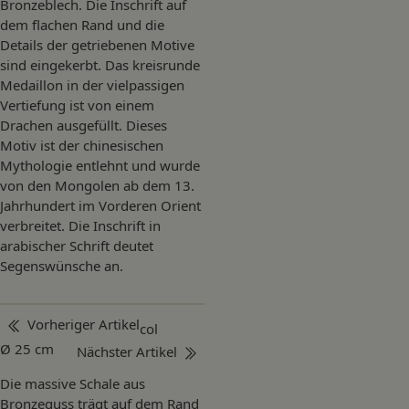
Bronzeblech. Die Inschrift auf
dem flachen Rand und die
Details der getriebenen Motive
sind eingekerbt. Das kreisrunde
Medaillon in der vielpassigen
Vertiefung ist von einem
Drachen ausgefüllt. Dieses
Motiv ist der chinesischen
Mythologie entlehnt und wurde
von den Mongolen ab dem 13.
Jahrhundert im Vorderen Orient
verbreitet. Die Inschrift in
arabischer Schrift deutet
Segenswünsche an.
Beitragsnavigation
Vorheriger Artikel
col
Ø 25 cm
Nächster Artikel
Die massive Schale aus
Bronzeguss trägt auf dem Rand