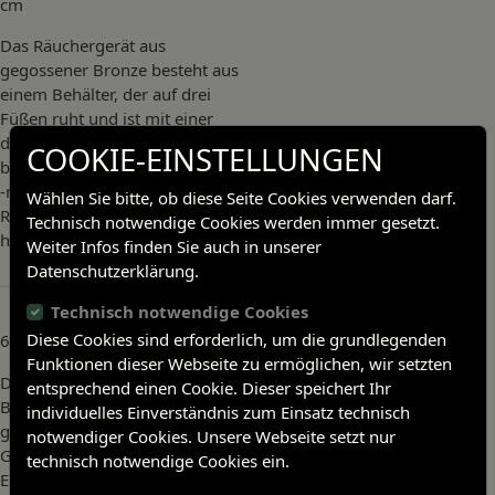
cm
Das Räuchergerät aus
gegossener Bronze besteht aus
einem Behälter, der auf drei
Füßen ruht und ist mit einer
durchbrochenen Halbkugel
COOKIE-EINSTELLUNGEN
bedeckt. Die Gravurstreifen und
-medaillons mit Palmett- und
Wählen Sie bitte, ob diese Seite Cookies verwenden darf.
Rankenmotiv dürften später
Technisch notwendige Cookies werden immer gesetzt.
hinzugefügt worden sein.
Weiter Infos finden Sie auch in unserer
Datenschutzerklärung.
Beitragsnavigation
Vorheriger Artikel
Technisch notwendige Cookies
col
Diese Cookies sind erforderlich, um die grundlegenden
6 x 5,8 cm
Nächster Artikel
Funktionen dieser Webseite zu ermöglichen, wir setzten
Das Schloss aus massiver
entsprechend einen Cookie. Dieser speichert Ihr
Bronze ist in Form eines
individuelles Einverständnis zum Einsatz technisch
gesäumten Pferdes gegossen.
notwendiger Cookies. Unsere Webseite setzt nur
Geometrische Kerbmuster und
technisch notwendige Cookies ein.
Einlagen aus Türkis zieren den