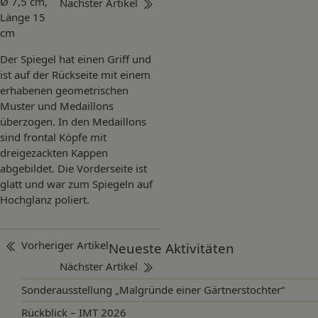
Ø 7,5 cm,
Nächster Artikel
Länge 15
cm
Der Spiegel hat einen Griff und
ist auf der Rückseite mit einem
erhabenen geometrischen
Muster und Medaillons
überzogen. In den Medaillons
sind frontal Köpfe mit
dreigezackten Kappen
abgebildet. Die Vorderseite ist
glatt und war zum Spiegeln auf
Hochglanz poliert.
Beitragsnavigation
Vorheriger Artikel
Neueste Aktivitäten
Nächster Artikel
Sonderausstellung „Malgründe einer Gärtnerstochter“
Rückblick – IMT 2026