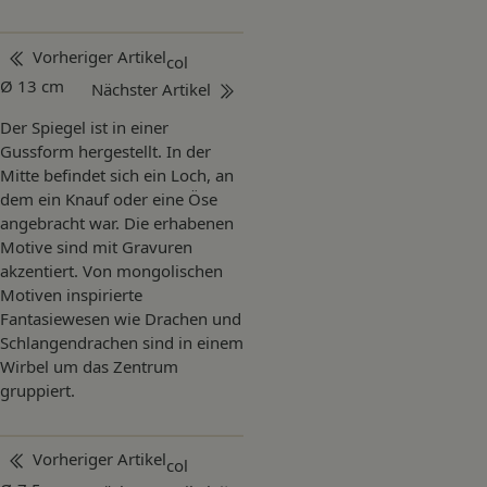
Beitragsnavigation
Vorheriger Artikel
col
Ø 13 cm
Nächster Artikel
Der Spiegel ist in einer
Gussform hergestellt. In der
Mitte befindet sich ein Loch, an
dem ein Knauf oder eine Öse
angebracht war. Die erhabenen
Motive sind mit Gravuren
akzentiert. Von mongolischen
Motiven inspirierte
Fantasiewesen wie Drachen und
Schlangendrachen sind in einem
Wirbel um das Zentrum
gruppiert.
Beitragsnavigation
Vorheriger Artikel
col