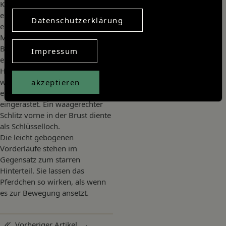
Körper. Das Zaumzeug ist
erhaben angedeutet und gut
Datenschutzerklärung
erkennbar.
Mechanismus, Schlüssel und
Bügel fehlen. Der Bügel war mit
Impressum
einem Scharnier zwischen den
Hinterläufen befestigt und
wurde zum Verschließen in
akzeptieren
einer Öffnung am Hinterkopf
eingerastet. Ein waagerechter
Schlitz vorne in der Brust diente
als Schlüsselloch.
Die leicht gebogenen
Vorderläufe stehen im
Gegensatz zum starren
Hinterteil. Sie lassen das
Pferdchen so wirken, als wenn
es zur Bewegung ansetzt.
Beitragsnavigation
Vorheriger Artikel