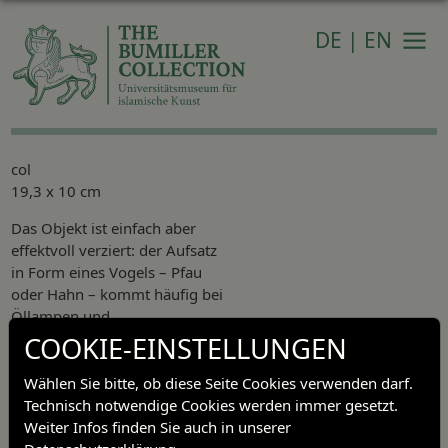
DE
|
EN
Navi
col
19,3 x 10 cm
Das Objekt ist einfach aber
effektvoll verziert: der Aufsatz
in Form eines Vogels – Pfau
oder Hahn – kommt häufig bei
Öllampen und
Räuchergefäßen vor. Unter
COOKIE-EINSTELLUNGEN
dem Aufsatz ist eine nicht
leserliche Inschrift angebracht.
Wählen Sie bitte, ob diese Seite Cookies verwenden darf.
Der in massiver
Technisch notwendige Cookies werden immer gesetzt.
Bronzelegierung gegossene
Weiter Infos finden Sie auch in unserer
Haken wiegt ein Pfund und ist