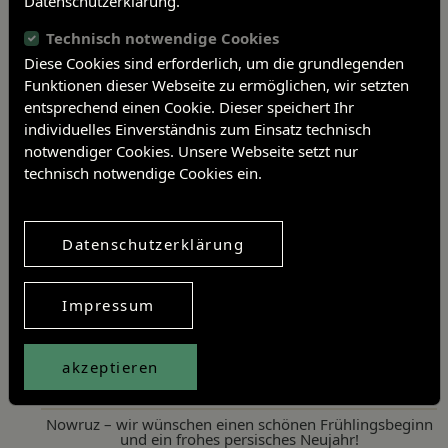
Datenschutzerklärung.
damit sehr stabil.
Technisch notwendige Cookies
Diese Cookies sind erforderlich, um die grundlegenden
Beitragsnavigation
Funktionen dieser Webseite zu ermöglichen, wir setzten
Vorheriger Artikel
entsprechend einen Cookie. Dieser speichert Ihr
Nächster Artikel
individuelles Einverständnis zum Einsatz technisch
notwendiger Cookies. Unsere Webseite setzt nur
Artikel teilen
technisch notwendige Cookies ein.
Twitter
Facebook
Linkedin
Datenschutzerklärung
Neueste Aktivitäten
Impressum
Sonderausstellung „Malgründe einer Gärtnerstochter“
Rückblick – IMT 2026
akzeptieren
Internationaler Museumstag am 17.05.2026
Nowruz – wir wünschen einen schönen Frühlingsbeginn
und ein frohes persisches Neujahr!