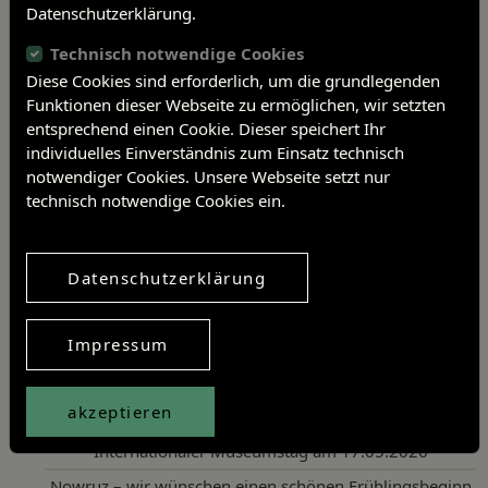
Datenschutzerklärung.
einem Wirbel um das Zentrum
gruppiert.
Technisch notwendige Cookies
Diese Cookies sind erforderlich, um die grundlegenden
Beitragsnavigation
Funktionen dieser Webseite zu ermöglichen, wir setzten
Vorheriger Artikel
entsprechend einen Cookie. Dieser speichert Ihr
Nächster Artikel
individuelles Einverständnis zum Einsatz technisch
notwendiger Cookies. Unsere Webseite setzt nur
technisch notwendige Cookies ein.
Artikel teilen
Twitter
Facebook
Linkedin
Datenschutzerklärung
Neueste Aktivitäten
Impressum
Sonderausstellung „Malgründe einer Gärtnerstochter“
akzeptieren
Rückblick – IMT 2026
Internationaler Museumstag am 17.05.2026
Nowruz – wir wünschen einen schönen Frühlingsbeginn