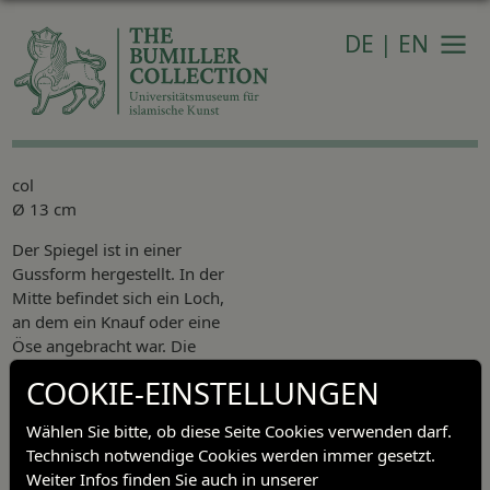
DE
|
EN
Navi
col
Ø 13 cm
Der Spiegel ist in einer
Gussform hergestellt. In der
Mitte befindet sich ein Loch,
an dem ein Knauf oder eine
Öse angebracht war. Die
erhabenen Motive sind mit
COOKIE-EINSTELLUNGEN
Gravuren akzentiert. Von
mongolischen Motiven
Wählen Sie bitte, ob diese Seite Cookies verwenden darf.
inspirierte Fantasiewesen wie
Technisch notwendige Cookies werden immer gesetzt.
Drachen und
Weiter Infos finden Sie auch in unserer
Schlangendrachen sind in