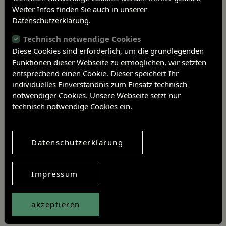
Weiter Infos finden Sie auch in unserer
Datenschutzerklärung.
Technisch notwendige Cookies
Diese Cookies sind erforderlich, um die grundlegenden
Funktionen dieser Webseite zu ermöglichen, wir setzten
entsprechend einen Cookie. Dieser speichert Ihr
individuelles Einverständnis zum Einsatz technisch
Beitragsnavigation
notwendiger Cookies. Unsere Webseite setzt nur
Vorheriger Artikel
Nächster Artikel
technisch notwendige Cookies ein.
Artikel teilen
Datenschutzerklärung
Twitter
Facebook
Linkedin
Impressum
Neueste Aktivitäten
Sonderausstellung „Malgründe einer Gärtnerstochter“
akzeptieren
Rückblick – IMT 2026