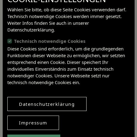
Wählen Sie bitte, ob diese Seite Cookies verwenden darf.
Technisch notwendige Cookies werden immer gesetzt.
Weiter Infos finden Sie auch in unserer
Datenschutzerklärung.
Nach einer Rallye durch die Räumlichkeiten und auf der Suche
nach dem fabelhaftesten Wesen lassen die Schülerinnen und
Technisch notwendige Cookies
Schüler ihrer Fantasie freien Lauf bei der Kreation ihrer eigenen
Diese Cookies sind erforderlich, um die grundlegenden
Fabeltiere.
Funktionen dieser Webseite zu ermöglichen, wir setzten
entsprechend einen Cookie. Dieser speichert Ihr
Museumsbesuche können gebucht werden unter
v.daiber@the-
individuelles Einverständnis zum Einsatz technisch
bumiller-collection.com
notwendiger Cookies. Unsere Webseite setzt nur
technisch notwendige Cookies ein.
Beitragsnavigation
Nächster Artikel
Datenschutzerklärung
Artikel teilen
Impressum
Twitter
Facebook
Linkedin